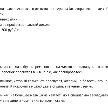
ли захотите) из всего отснятого материала (их отправляю после 
ней
айн-ссылки
ога на профессиональный доход»
200 руб./шт.
обы мы могли выбрать время после сна малыша и подвинуть его немн
 ребёнок проснулся в 6, а не в 8, как планировалось)
лышом, который только что проснулся, который не болеет и его не
оение. А покормить можно уже в студии, в течение съёмки.
н час (на большее малыша не хватает), но я специально закладыв
» в машине и кормления во время съёмки.